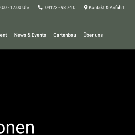
:00 - 17:00 Uhr
04122 - 98 74 0
Kontakt & Anfahrt
ent
News & Events
Gartenbau
Über uns
ionen