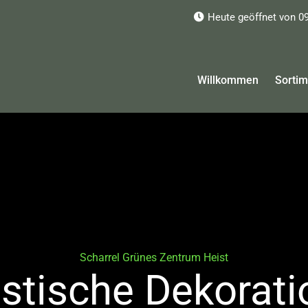
Heute geöffnet von 09
Willkommen
Sortim
Scharrel Grünes Zentrum Heist
istische Dekorat